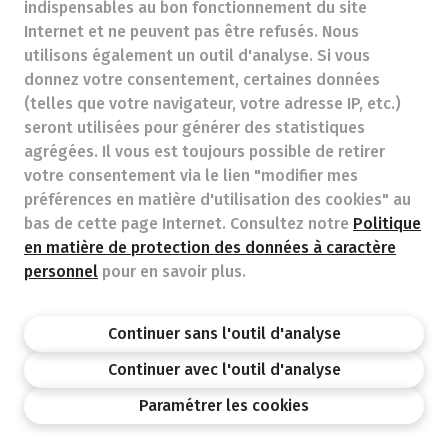
indispensables au bon fonctionnement du site
info@pharmacie-mousset.be
- Numéro d'entreprise
Internet et ne peuvent pas être refusés. Nous
(N° TVA) (BE)0462265970
utilisons également un outil d'analyse. Si vous
Titre professionnel :
Pharmacien exerçant en Belgique
donnez votre consentement, certaines données
(telles que votre navigateur, votre adresse IP, etc.)
Association professionnelle :
Association Pharmaceutique
seront utilisées pour générer des statistiques
Belge
n°d’autorisation auprès de l’AFMPS 214005
agrégées. Il vous est toujours possible de retirer
Soumis à l'Ordre des Pharmaciens, 02/537.42.67, Av. Henri
votre consentement via le lien "modifier mes
Jaspar 94 1060 Brussel
Déontologie :
Code de déontologie pharmaceutique
préférences en matière d'utilisation des cookies" au
Tarifs soins remboursables
bas de cette page Internet. Consultez notre
Politique
en matière de protection des données à caractère
personnel
pour en savoir plus.
Pharmacie.be
Ordre des pharmaciens
AFMPS
Politique de vie privée
Mentions legale
Continuer sans l'outil d'analyse
Disclaimer
©APB
Continuer avec l'outil d'analyse
design by
Paramétrer les cookies