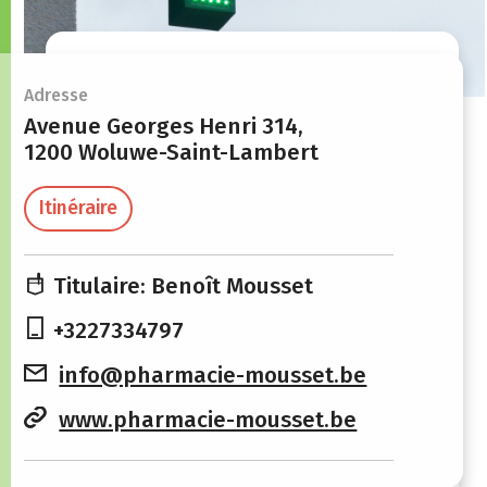
Heures d'ouverture
Adresse
Avenue Georges Henri 314,
1200 Woluwe-Saint-Lambert
Lundi
09:00 - 18:30
Mardi
09:00 - 18:30
Itinéraire
Mercredi
09:00 - 18:30
Titulaire: Benoît Mousset
Jeudi
09:00 - 18:30
+3227334797
Vendredi
09:00 - 18:30
info@pharmacie-mousset.be
Samedi
09:00 - 13:00
www.pharmacie-mousset.be
Dimanche
Fermé